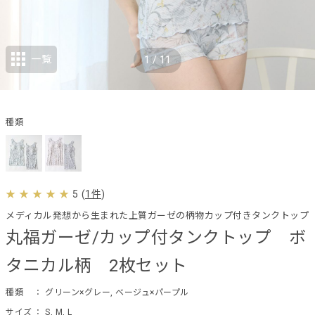
一覧
1
/
11
種類
5
(
1件
)
メディカル発想から生まれた上質ガーゼの柄物カップ付きタンクトップ
丸福ガーゼ/カップ付タンクトップ ボ
タニカル柄 2枚セット
種類
： グリーン×グレー, ベージュ×パープル
サイズ
： S, M, L