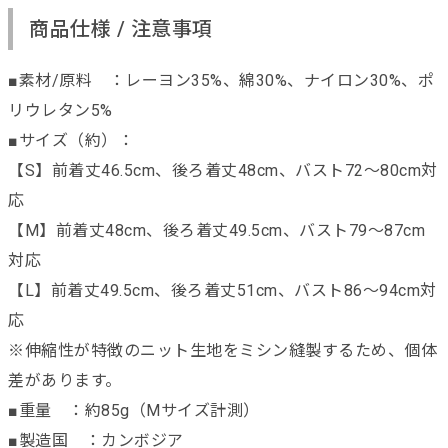
商品仕様 / 注意事項
■素材/原料 ：レーヨン35%、綿30%、ナイロン30%、ポ
リウレタン5%
■サイズ（約）：
【S】前着丈46.5cm、後ろ着丈48cm、バスト72～80cm対
応
【M】前着丈48cm、後ろ着丈49.5cm、バスト79～87cm
対応
【L】前着丈49.5cm、後ろ着丈51cm、バスト86～94cm対
応
※伸縮性が特徴のニット生地をミシン縫製するため、個体
差があります。
■重量 ：約85g（Mサイズ計測）
■製造国 ：カンボジア