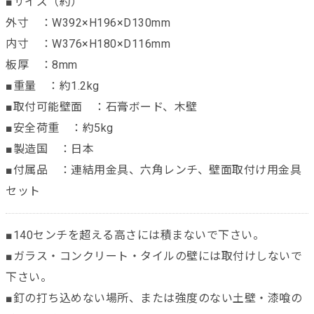
■サイズ（約）
外寸 ：W392×H196×D130mm
内寸 ：W376×H180×D116mm
板厚 ：8mm
■重量 ：約1.2kg
■取付可能壁面 ：石膏ボード、木壁
■安全荷重 ：約5kg
■製造国 ：日本
■付属品 ：連結用金具、六角レンチ、壁面取付け用金具
セット
■140センチを超える高さには積まないで下さい。
■ガラス・コンクリート・タイルの壁には取付けしないで
下さい。
■釘の打ち込めない場所、または強度のない土壁・漆喰の