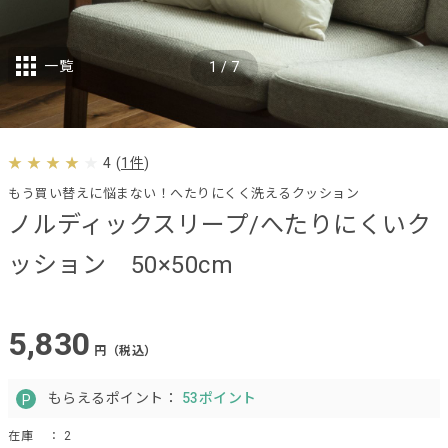
一覧
1
/
7
4
(
1件
)
もう買い替えに悩まない！へたりにくく洗えるクッション
ノルディックスリープ/へたりにくいク
ッション 50×50cm
5,830
円（税込）
もらえるポイント：
53ポイント
在庫
： 2