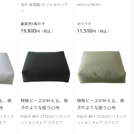
洛中 高岡屋/おじゃみセッテ
fabrico/NEKO
ィ
裏葉色×鳥の子
ホワイト
19,800
11,550
円（税込）
円（税込）
る、椅
特殊ビーズが叶える、椅
特殊ビーズが叶える、椅
地
子のような座り心地
子のような座り心地
O/リネンク
FIBER ART STUDIO/リネンク
FIBER ART STUDIO/リネンク
エア
ッションチェア スクエア
ッションチェア スクエア