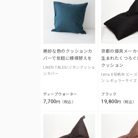
絶妙な色のクッションカ
京都の寝具メーカ
バーで気軽に模様替えを
生まれたくつろぐ
クッション
LINEN TALES/リネンクッショ
ンカバー
tetra 8号帆布 ビ
ン レギュラーサイズ
ディープウォーター
ブラック
7,700
19,800
円（税込）
円（税込）