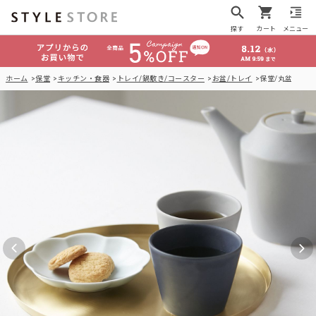
探す
カート
メニュー
ホーム
保堂
キッチン・食器
トレイ/鍋敷き/コースター
お盆/トレイ
保堂/丸盆