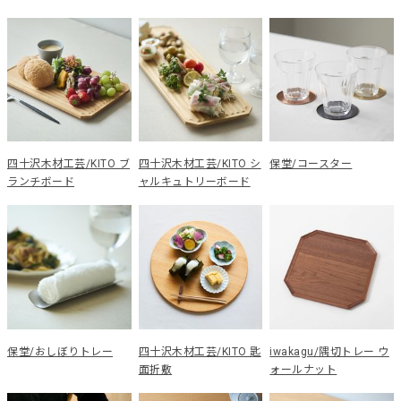
四十沢木材工芸/KITO ブ
四十沢木材工芸/KITO シ
保堂/コースター
ランチボード
ャルキュトリーボード
保堂/おしぼりトレー
四十沢木材工芸/KITO 匙
iwakagu/隅切トレー ウ
面折敷
ォールナット