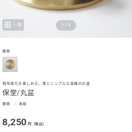
一覧
1
/
9
種類
経年変化を楽しめる、凛とシンプルな金属のお盆
保堂/丸盆
種類
： 真鍮
8,250
円（税込）