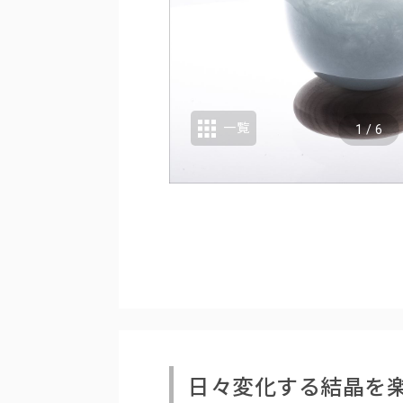
一覧
1
/
6
日々変化する結晶を