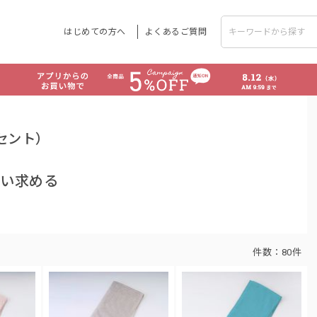
はじめての方へ
よくあるご質問
セント）
追い求める
件数：
80件