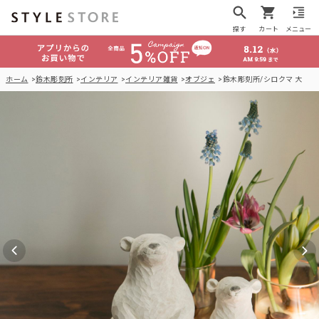
探す
カート
メニュー
ホーム
鈴木彫刻所
インテリア
インテリア雑貨
オブジェ
鈴木彫刻所/シロクマ 大