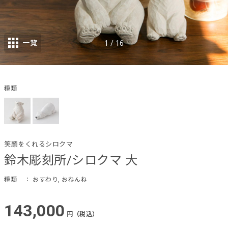
一覧
1
/
16
種類
笑顔をくれるシロクマ
鈴木彫刻所/シロクマ 大
種類
： おすわり, おねんね
143,000
円（税込）