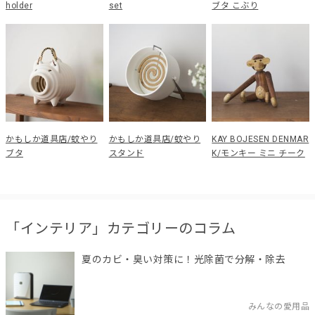
holder
set
ブタ こぶり
かもしか道具店/蚊やり
かもしか道具店/蚊やり
KAY BOJESEN DENMAR
ブタ
スタンド
K/モンキー ミニ チーク
「インテリア」カテゴリーのコラム
夏のカビ・臭い対策に！光除菌で分解・除去
みんなの愛用品