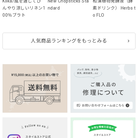
Kilka/風を通してひ
New Chopsticks Sta
和漢植物発酵液（酵
んやり涼しいリネン1
ndard
素ドリンク） Herbs t
00％ブラト
o FLO
人気商品ランキングをもっとみる