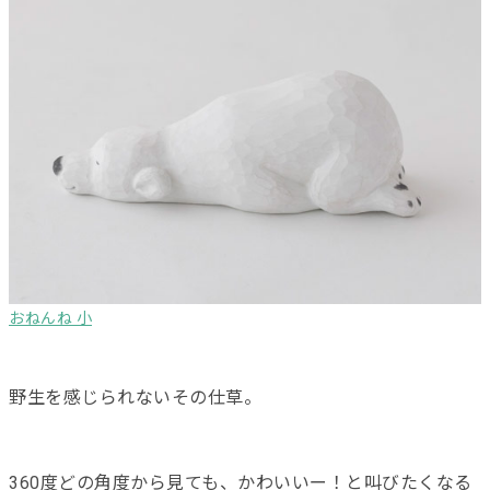
おねんね 小
野生を感じられないその仕草。
360度どの角度から見ても、かわいいー！と叫びたくなる