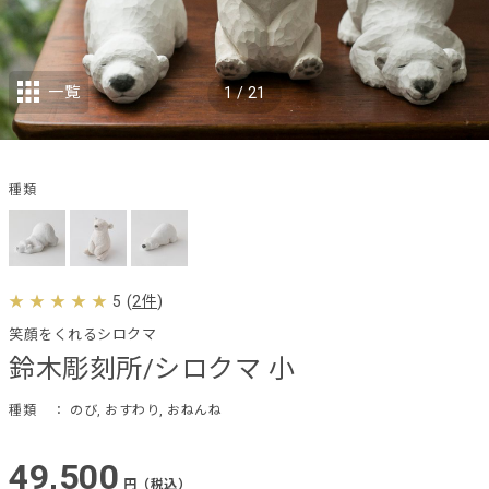
一覧
1
/
21
種類
5
(
2件
)
笑顔をくれるシロクマ
鈴木彫刻所/シロクマ 小
種類
： のび, おすわり, おねんね
49,500
円（税込）