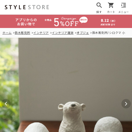
探す
カート
メニュー
ホーム
鈴木彫刻所
インテリア
インテリア雑貨
オブジェ
鈴木彫刻所/シロクマ 小