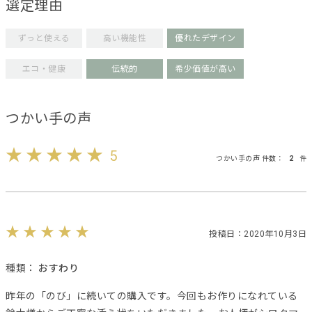
選定理由
ずっと使える
高い機能性
優れたデザイン
エコ・健康
伝統的
希少価値が高い
つかい手の声
5
つかい手の声 件数：
2
件
投稿日：2020年10月3日
種類：
おすわり
昨年の「のび」に続いての購入です。今回もお作りになれている