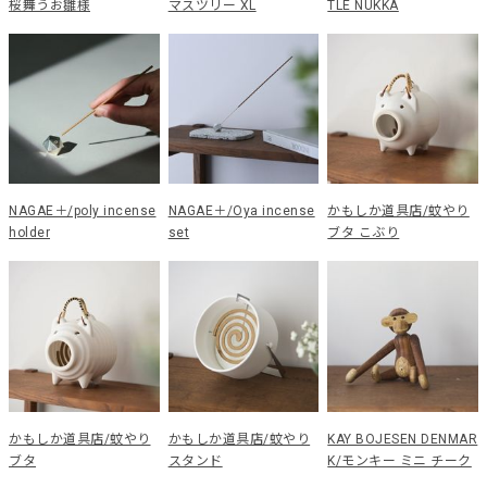
桜舞うお雛様
マスツリー XL
TLE NUKKA
NAGAE＋/poly incense
NAGAE＋/Oya incense
かもしか道具店/蚊やり
holder
set
ブタ こぶり
かもしか道具店/蚊やり
かもしか道具店/蚊やり
KAY BOJESEN DENMAR
ブタ
スタンド
K/モンキー ミニ チーク