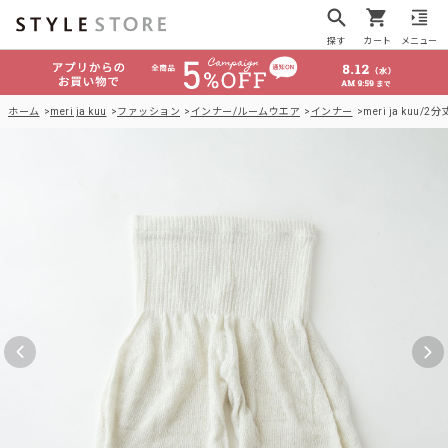
探す
カート
メニュー
ホーム
meri ja kuu
ファッション
インナー/ルームウエア
インナー
meri ja ku