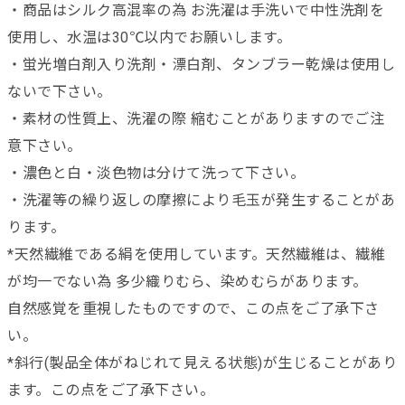
・商品はシルク高混率の為 お洗濯は手洗いで中性洗剤を
使用し、水温は30℃以内でお願いします。
・蛍光増白剤入り洗剤・漂白剤、タンブラー乾燥は使用し
ないで下さい。
・素材の性質上、洗濯の際 縮むことがありますのでご注
意下さい。
・濃色と白・淡色物は分けて洗って下さい。
・洗濯等の繰り返しの摩擦により毛玉が発生することがあ
ります。
*天然繊維である絹を使用しています。天然繊維は、繊維
が均一でない為 多少織りむら、染めむらがあります。
自然感覚を重視したものですので、この点をご了承下さ
い。
*斜行(製品全体がねじれて見える状態)が生じることがあり
ます。この点をご了承下さい。