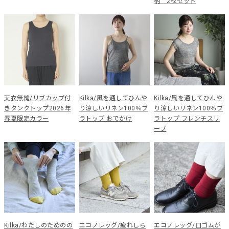
柄 2枚セット
天衣無縫/リブカップ付
Kilka/風を通してひんや
Kilka/風を通してひんや
きタンクトップ2026年
り涼しいリネン100％ブ
り涼しいリネン100％ブ
春夏限定カラー
ラトップ おでかけ
ラトップ フレンチスリ
ーブ
Kilka/わたしのためのの
エコノレッグ/疲れしら
エコノレッグ/口ゴムが