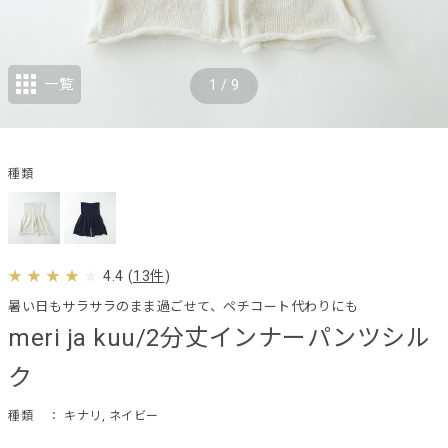
一覧
1
/
9
種類
4.4
(
13件
)
暑い日もサラサラのまま過ごせて、ペチコート代わりにも
meri ja kuu/2分丈インナーパンツシル
ク
種類
： キナリ, ネイビー