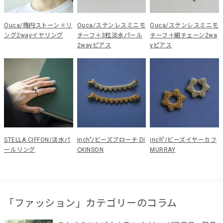
Ouca/楕円ストーン＋リ
Ouca/ステンレスミニモ
Ouca/ステンレスミニモ
ング2wayイヤリング
チーフ＋3粒淡水パール
チーフ＋細チェーン2wa
2wayピアス
yピアス
STELLA CIFFON/淡水パ
inch"/ビーズブローチ DI
inch"/ビーズイヤーカフ
ールリング
CKINSON
MURRAY
「ファッション」カテゴリーのコラム