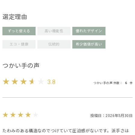
選定理由
ずっと使える
高い機能性
優れたデザイン
エコ・健康
伝統的
希少価値が高い
つかい手の声
3.8
つかい手の声 件数：
6
件
投稿日：2026年5月30日
たわみのある構造なのでつけていて圧迫感がないです。派手さは