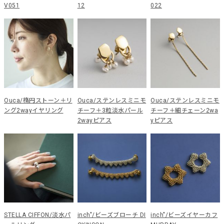
V051
12
022
Ouca/楕円ストーン＋リ
Ouca/ステンレスミニモ
Ouca/ステンレスミニモ
ング2wayイヤリング
チーフ＋3粒淡水パール
チーフ＋細チェーン2wa
2wayピアス
yピアス
STELLA CIFFON/淡水パ
inch"/ビーズブローチ DI
inch"/ビーズイヤーカフ