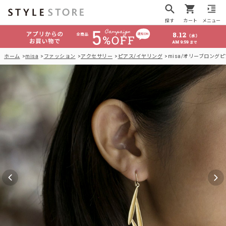
探す
カート
メニュー
ホーム
misa
ファッション
アクセサリー
ピアス/イヤリング
misa/オリーブロング