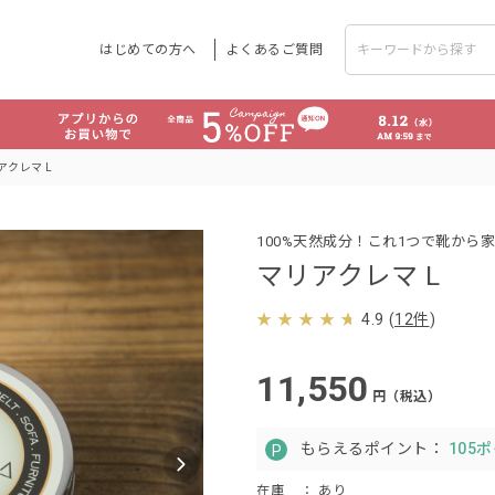
はじめての方へ
よくあるご質問
アクレマ L
100%天然成分！これ1つで靴から
マリアクレマ L
4.9
(
12件
)
11,550
円（税込）
もらえるポイント：
105
在庫
： あり