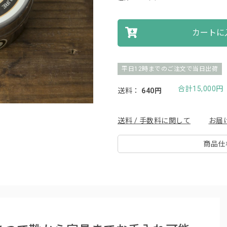
カートに
平日12時までのご注文で当日出荷
合計15,000
送料：
640円
送料 / 手数料に関して
お届
商品仕