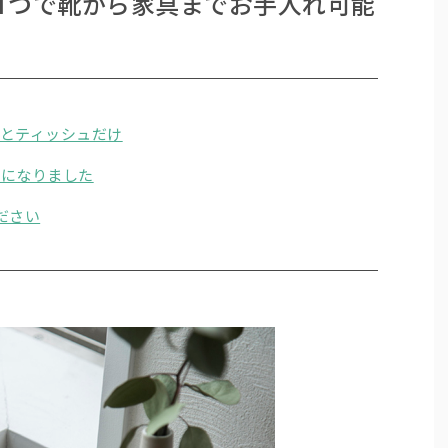
れ1つで靴から家具までお手入れ可能
とティッシュだけ
いになりました
ださい