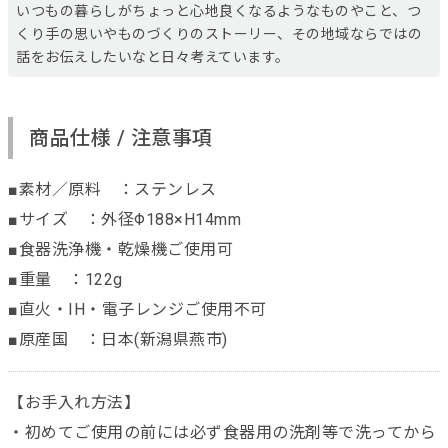
いつもの暮らしがちょっと心地良くなるようなものやこと、つ
くり手の思いやものづくりのストーリー、その地域ならではの
話をお伝えしたいなと日々考えています。
商品仕様 / 注意事項
■素材／原料 ：ステンレス
■サイズ ：外径Φ188×H14mm
■食器洗浄機・乾燥機ご使用可
■重量 ：122g
■直火・IH・電子レンジご使用不可
■原産国 ：日本(新潟県燕市)
【お手入れ方法】
・初めてご使用の前には必ず食器用の洗剤等で洗ってから