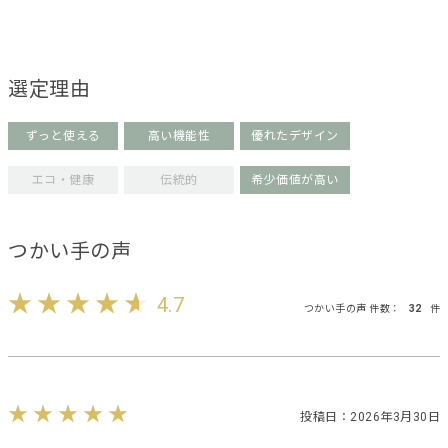
選定理由
ずっと使える
高い機能性
優れたデザイン
エコ・健康
伝統的
希少価値が高い
つかい手の声
4.7
つかい手の声 件数：
32
件
投稿日：2026年3月30日