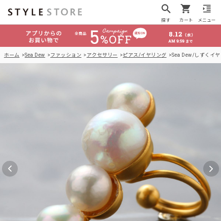
探す
カート
メニュー
ホーム
Sea Dew
ファッション
アクセサリー
ピアス/イヤリング
Sea Dew/しずくイ