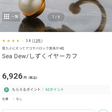
一覧
1
/
4
3.8
(
12件
)
耳たぶにそってアコヤバロック真珠が4粒
Sea Dew/しずくイヤーカフ
6,926
円（税込）
もらえるポイント：
62ポイント
在庫
： なし