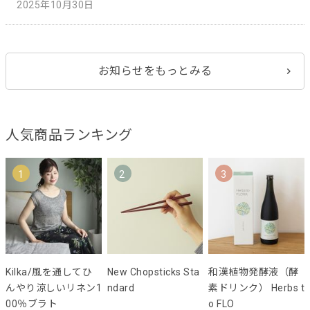
2025年10月30日
お知らせをもっとみる
人気商品ランキング
1
2
3
Kilka/風を通してひ
New Chopsticks Sta
和漢植物発酵液（酵
んやり涼しいリネン1
ndard
素ドリンク） Herbs t
00％ブラト
o FLO