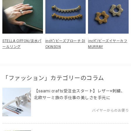
STELLA CIFFON/淡水パ
inch"/ビーズブローチ DI
inch"/ビーズイヤーカフ
ールリング
CKINSON
MURRAY
「ファッション」カテゴリーのコラム
【saami crafts受注会スタート】レザー×刺繍、
北欧サーミ族の手仕事の美しさを手元に
バイヤーからのお便り