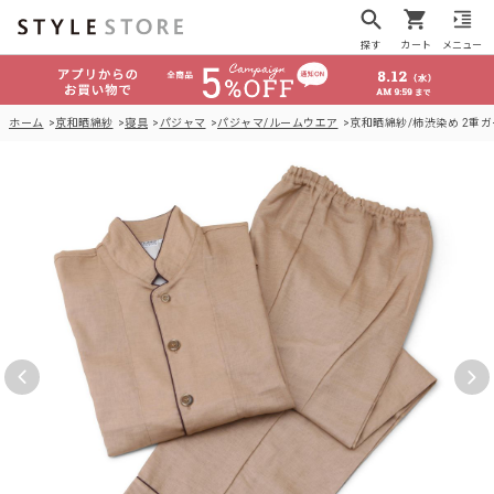
探す
カート
メニュー
ホーム
京和晒綿紗
寝具
パジャマ
パジャマ/ルームウエア
京和晒綿紗/柿渋染め 2重ガ