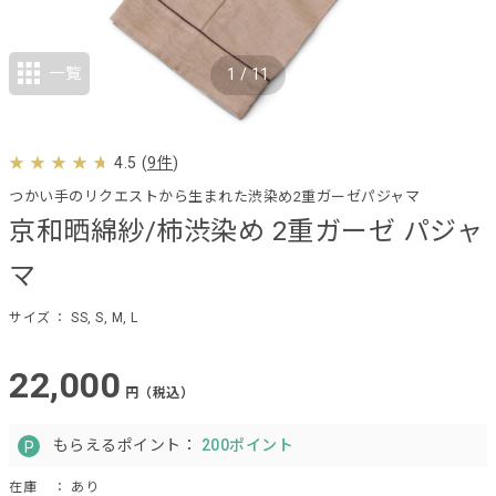
一覧
1
/
11
4.5
(
9件
)
つかい手のリクエストから生まれた渋染め2重ガーゼパジャマ
京和晒綿紗/柿渋染め 2重ガーゼ パジャ
マ
サイズ
： SS, S, M, L
22,000
円（税込）
もらえるポイント：
200ポイント
在庫
： あり