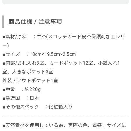
商品仕様 / 注意事項
■素材/原料 ：牛革(スコッチガード皮革保護剤加工レザ
ー)
■サイズ ：10cm×19.5cm×2.5cm
■内部/お札入れ3室、カードポケット12室、小銭入れ1
室、大きなポケット3室
外装 / アウトポケット1室
■重量 ：約220g
■製造国 ：日本
■その他スペック ：化粧箱入り
■天然素材を使用している為、実際の色、質感、サイズに