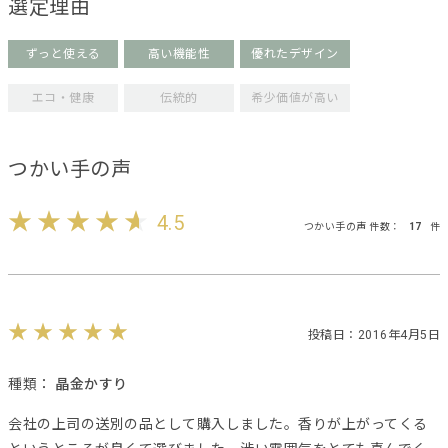
選定理由
ずっと使える
高い機能性
優れたデザイン
エコ・健康
伝統的
希少価値が高い
つかい手の声
4.5
つかい手の声 件数：
17
件
投稿日：2016年4月5日
種類：
晶金かすり
会社の上司の送別の品として購入しました。香りが上がってくる