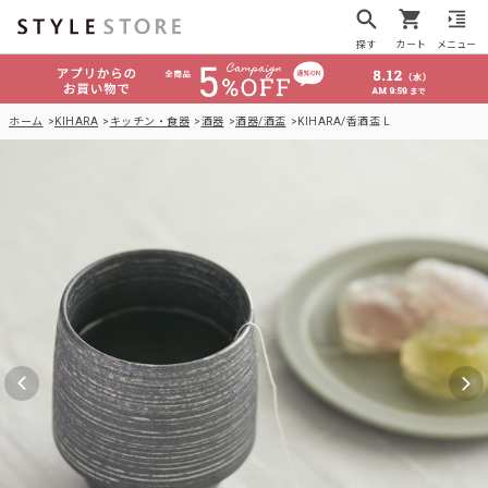
探す
カート
メニュー
ホーム
KIHARA
キッチン・食器
酒器
酒器/酒盃
KIHARA/香酒盃 L