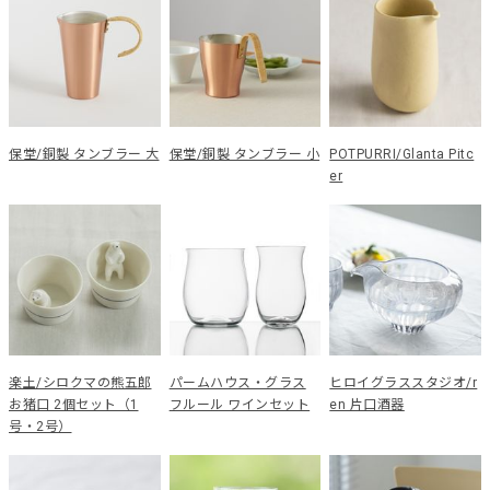
保堂/銅製 タンブラー 大
保堂/銅製 タンブラー 小
POTPURRI/Glanta Pitc
er
楽土/シロクマの熊五郎
パームハウス・グラス
ヒロイグラススタジオ/r
お猪口 2個セット（1
フルール ワインセット
en 片口酒器
号・2号）