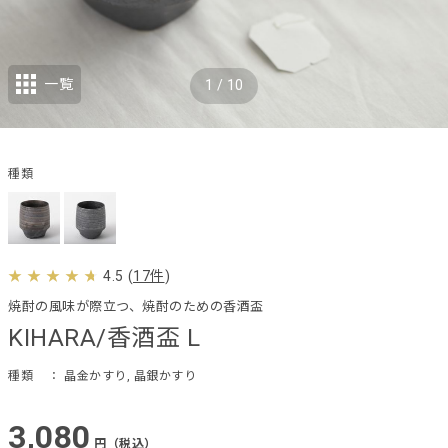
一覧
1
/
10
種類
4.5
(
17件
)
焼酎の風味が際立つ、焼酎のための香酒盃
KIHARA/香酒盃 L
種類
： 晶金かすり, 晶銀かすり
3,080
円（税込）