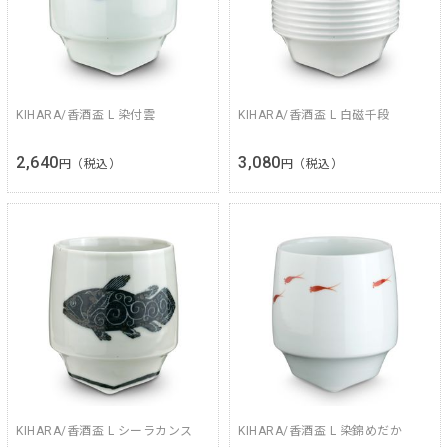
KIHARA/香酒盃 L 染付雲
KIHARA/香酒盃 L 白磁千段
2,640
3,080
円（税込）
円（税込）
KIHARA/香酒盃 L シーラカンス
KIHARA/香酒盃 L 染錦めだか