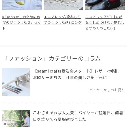
Kilka/わたしのためのの
エコノレッグ/疲れしら
エコノレッグ/口ゴムが
びのびくつした 2足セッ
ずのくつした(R) ロング
なくしめつけない疲れし
ト
らずのくつした(R)
「ファッション」カテゴリーのコラム
【saami crafts受注会スタート】レザー×刺繍、
北欧サーミ族の手仕事の美しさを手元に
バイヤーからのお便り
これさえあれば大丈夫！バイヤーが猛暑日、酷暑
日を乗り切る夏服選びました