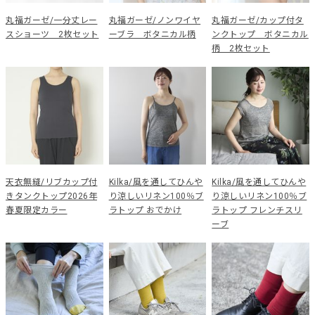
丸福ガーゼ/一分丈レー
丸福ガーゼ/ノンワイヤ
丸福ガーゼ/カップ付タ
スショーツ 2枚セット
ーブラ ボタニカル柄
ンクトップ ボタニカル
柄 2枚セット
天衣無縫/リブカップ付
Kilka/風を通してひんや
Kilka/風を通してひんや
きタンクトップ2026年
り涼しいリネン100％ブ
り涼しいリネン100％ブ
春夏限定カラー
ラトップ おでかけ
ラトップ フレンチスリ
ーブ