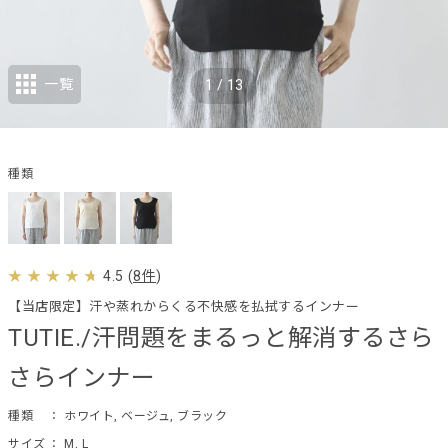
一覧
1
/
13
種類
4.5
(
8件
)
【当店限定】汗や蒸れからくる不快感を払拭するインナー
TUTIE./汗問題をまるっと解消するさら
さらインナー
種類
： ホワイト, ベージュ, ブラック
サイズ
： M, L