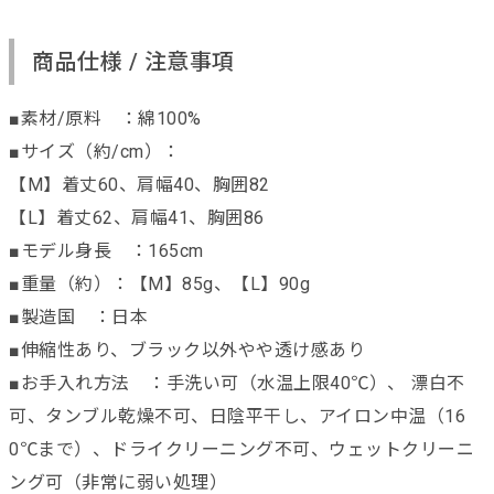
商品仕様 / 注意事項
■素材/原料 ：綿100%
■サイズ（約/cm）：
【M】着丈60、肩幅40、胸囲82
【L】着丈62、肩幅41、胸囲86
■モデル身長 ：165cm
■重量（約）：【M】85g、【L】90g
■製造国 ：日本
■伸縮性あり、ブラック以外やや透け感あり
■お手入れ方法 ：手洗い可（水温上限40℃）、 漂白不
可、タンブル乾燥不可、日陰平干し、アイロン中温（16
0℃まで）、ドライクリーニング不可、ウェットクリーニ
ング可（非常に弱い処理）