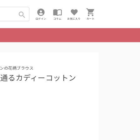
ログイン
コラム
お気に入り
カート
ンの花柄ブラウス
a/風が通るカディーコットン