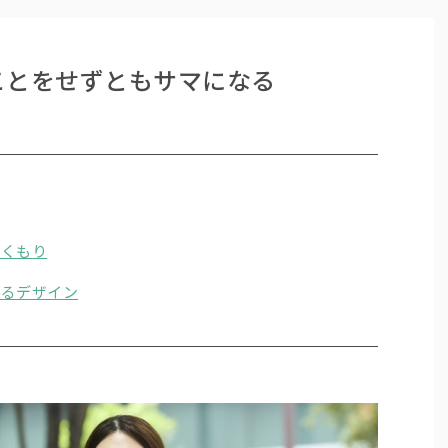
ことをせずともサマになる
ぬくもり
なるデザイン