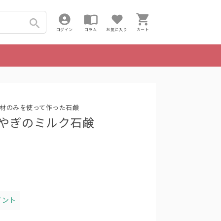
ログイン
コラム
お気に入り
カート
材のみを使って作った石鹸
STA/やぎのミルク石鹸
イント