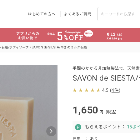
はじめての方へ
よくあるご質問
石鹸/ボディソープ
SAVON de SIESTA/やぎのミルク石鹸
手間のかかる非加熱製法で、天然素
SAVON de SIE
4.5
(
4件
)
1,650
円（税込）
もらえるポイント：
15ポ
在庫
： あり