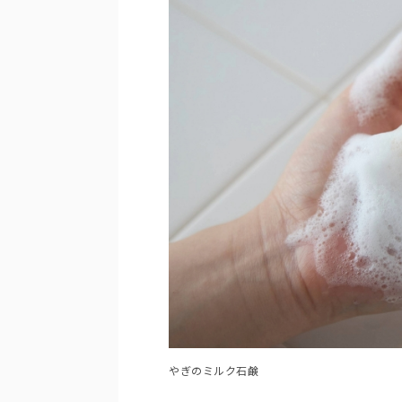
やぎのミルク石鹸