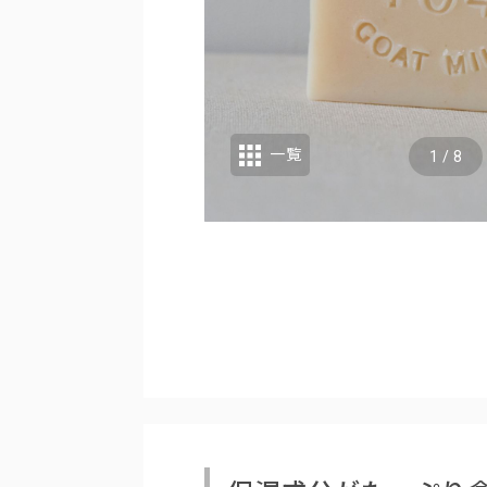
一覧
1
/
8