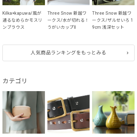
Kilka×kapuwa/風が
Three Snow 新越ワ
Three Snow 新越ワ
通るなめらかモスリ
ークス/水が切れる！
ークス/ザルせいろ 1
ンブラウス
うがいカップII
9cm 浅深セット
人気商品ランキングをもっとみる
カテゴリ