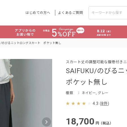
はじめての方へ
よくあるご質問
UKU/のびるニットロングスカート ポケット無し
スカート丈の調整可能な腹巻付きニ
SAIFUKU/のび
ポケット無し
種類
： ネイビー, グレー
4.3
(
8件
)
18,700
円（税込）