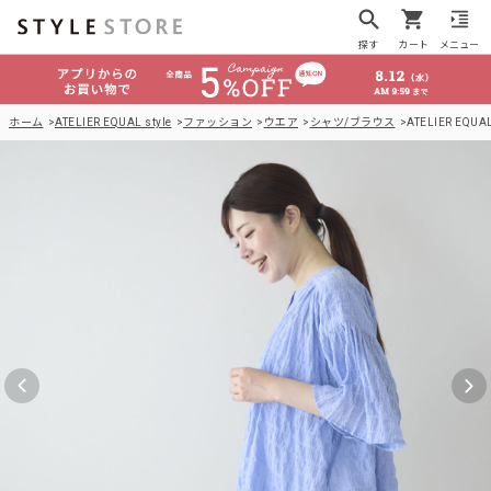
探す
カート
メニュー
ホーム
ATELIER EQUAL style
ファッション
ウエア
シャツ/ブラウス
ATELIER EQ