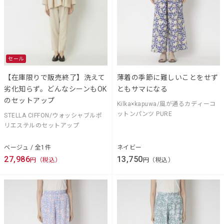
セール
【在庫限りで販売終了】洗えて
薄着の季節に難しいことをせず
劣化知らず。どんなシーンもOK
ともサマになる
のセットアップ
Kilka×kapuwa/風が通るカディーコ
ットンパンツ PURE
STELLA CIFFON/ウォッシャブルポ
リエステルのセットアップ
ベージュ / 全1件
ネイビー
27,986
13,750
円（税込）
円（税込）