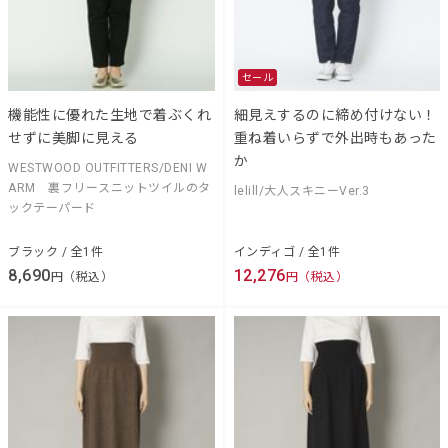
セール
機能性に優れた生地で着ぶくれ
細見えするのに締め付けない！
せずに美脚に見える
重ね着いらずで外出時もあった
か
WESTWOOD OUTFITTERS/DENI W
ARM 裏フリースニットツイルのタ
lelill/大人スキニーVer.3
ックテーパード
ブラック / 全1件
インディゴ / 全1件
8,690
12,276
円（税込）
円（税込）