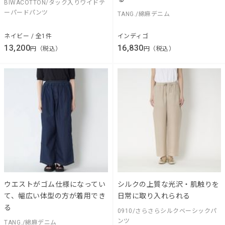
BIWACOTTON/タック入りワイドテ
ーパードパンツ
TANG./綿麻デニム
ネイビー / 全1件
インディゴ
13,200
16,830
円（税込）
円（税込）
ウエストがゴム仕様になってい
シルクの上質な光沢・肌触りを
て、幅広い体型の方が着用でき
日常に取り入れられる
る
0910/さらさらシルクベーシックパ
ンツ
TANG./綿麻デニム