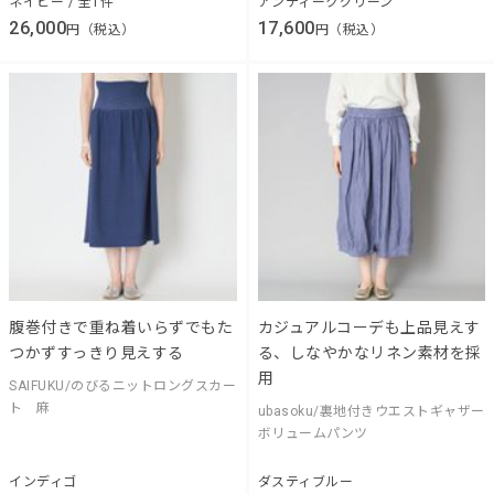
ネイビー / 全1件
アンティークグリーン
26,000
17,600
円（税込）
円（税込）
腹巻付きで重ね着いらずでもた
カジュアルコーデも上品見えす
つかずすっきり見えする
る、しなやかなリネン素材を採
用
SAIFUKU/のびるニットロングスカー
ト 麻
ubasoku/裏地付きウエストギャザー
ボリュームパンツ
インディゴ
ダスティブルー