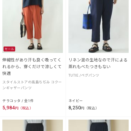
セール
伸縮性があり汗も良く吸ってく
リネン混の生地なので汗による
れるから、穿くだけで涼しくて
蒸れもべたつきもない
快適
TUTIE./ペグパンツ
スタイルストアの高島ちぢみ コクー
ンギャザーパンツ
テラコッタ / 全1件
ネイビー
5,984
8,250
円（税込）
円（税込）