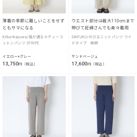
薄着の季節に難しいことをせず
ウエスト部分は最大110cmまで
ともサマになる
伸びて妊婦さんでも楽々着用
Kilka×kapuwa/風が通るカディーコ
SAIFUKU/のびるニットパンツ ワイ
ットンパンツ STRIPE
ドタイプ 綿麻
イエロー×グレー
サンドベージュ
13,750
17,600
円（税込）
円（税込）