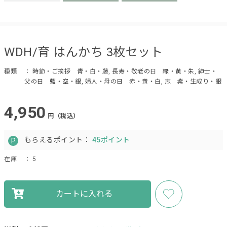
WDH/育 はんかち 3枚セット
種類
： 時節・ご挨拶 青・白・藤, 長寿・敬老の日 緑・黄・朱, 紳士・
父の日 藍・空・銀, 婦人・母の日 赤・黄・白, 志 紫・生成り・銀
4,950
円（税込）
もらえるポイント：
45ポイント
在庫
： 5
カートに入れる