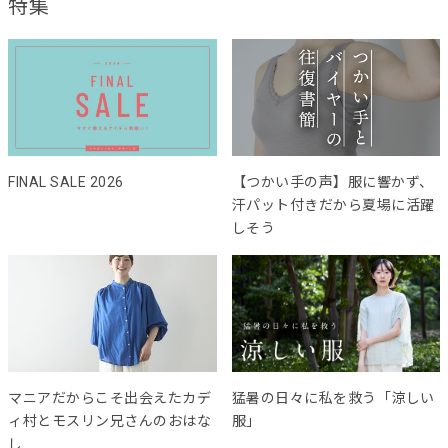
特集
FINAL SALE 2026
【つかい手の声】服に響かず、
汗パット付きだから夏場に活躍
しそう
マニアだからこそ出会えたカデ
猛暑の日々に私を救う「涼しい
ィ村とモスリン兄さんのおはな
服」
し