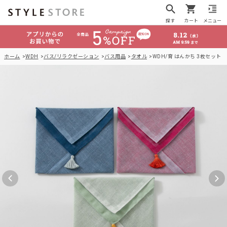
探す
カート
メニュー
ホーム
WDH
バス/リラクゼーション
バス用品
タオル
WDH/育 はんかち 3枚セット