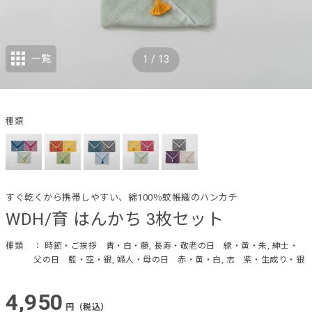
一覧
1
/
13
種類
すぐ乾くから携帯しやすい、綿100％蚊帳織のハンカチ
WDH/育 はんかち 3枚セット
種類
： 時節・ご挨拶 青・白・藤, 長寿・敬老の日 緑・黄・朱, 紳士・
父の日 藍・空・銀, 婦人・母の日 赤・黄・白, 志 紫・生成り・銀
4,950
円（税込）