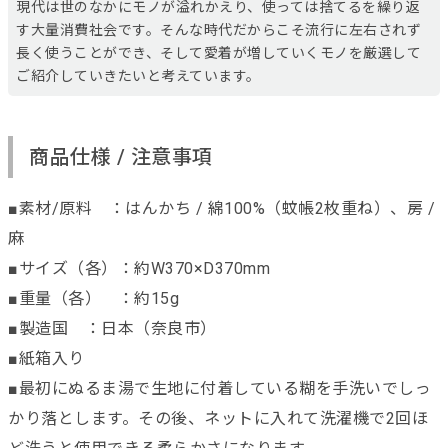
現代は世のなかにモノが溢れかえり、使っては捨てるを繰り返
す大量消費社会です。そんな時代だからこそ流行に左右されず
長く使うことができ、そして愛着が増していくモノを厳選して
ご紹介していきたいと考えています。
商品仕様 / 注意事項
■素材/原料 ：はんかち / 綿100%（蚊帳2枚重ね）、房 /
麻
■サイズ（各）：約W370×D370mm
■重量（各） ：約15g
■製造国 ：日本（奈良市）
■紙箱入り
■最初にぬるま湯で生地に付着している糊を手洗いでしっ
かり落とします。その後、ネットに入れて洗濯機で2回ほ