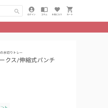
ログイン
コラム
お気に入り
カート
の水切りトレー
新越ワークス/伸縮式パンチ
イント