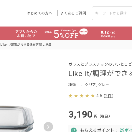
はじめての方へ
よくあるご質問
Like-it/調理ができる保存容器 L 単品
ガラスとプラスチックのいいとこど
Like-it/調理がで
種類
： クリア, グレー
4.5
(
2件
)
3,190
円（税込）
もらえるポイント：
29ポ