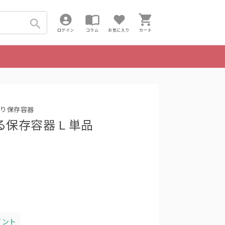
ログイン
コラム
お気に入り
カート
り保存容器
きる保存容器 L 単品
イント