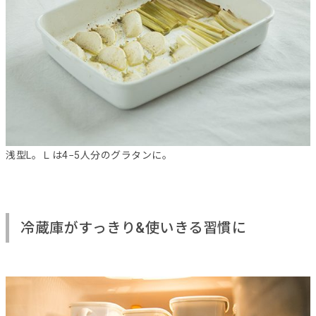
浅型L。Ｌは4−5人分のグラタンに。
冷蔵庫がすっきり&使いきる習慣に