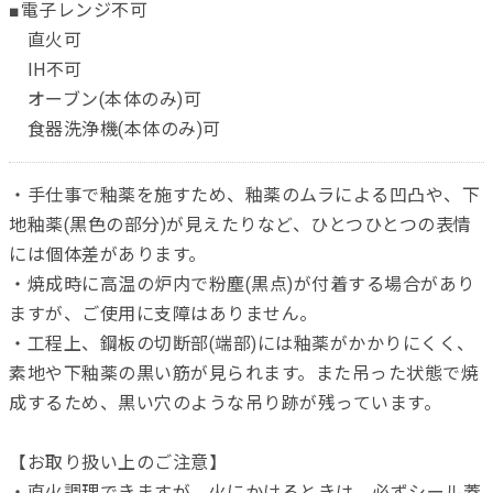
■電子レンジ不可
直火可
IH不可
オーブン(本体のみ)可
食器洗浄機(本体のみ)可
・手仕事で釉薬を施すため、釉薬のムラによる凹凸や、下
地釉薬(黒色の部分)が見えたりなど、ひとつひとつの表情
には個体差があります。
・焼成時に高温の炉内で粉塵(黒点)が付着する場合があり
ますが、ご使用に支障はありません。
・工程上、鋼板の切断部(端部)には釉薬がかかりにくく、
素地や下釉薬の黒い筋が見られます。また吊った状態で焼
成するため、黒い穴のような吊り跡が残っています。
【お取り扱い上のご注意】
・直火調理できますが、火にかけるときは、必ずシール蓋