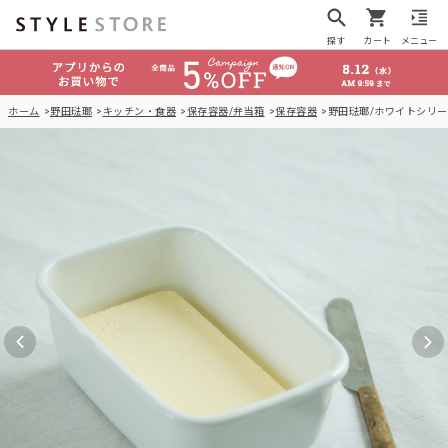
探す
カート
メニュー
ホーム
野田琺瑯
キッチン・食器
保存容器/弁当箱
保存容器
野田琺瑯/ホワイトシリーズ