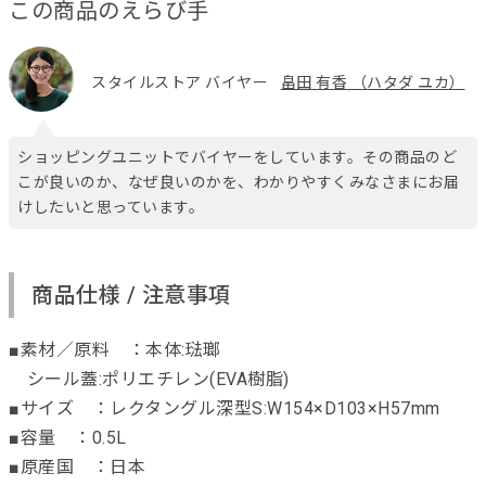
この商品のえらび手
スタイルストア バイヤー
畠田 有香 （ハタダ ユカ）
ショッピングユニットでバイヤーをしています。その商品のど
こが良いのか、なぜ良いのかを、わかりやすくみなさまにお届
けしたいと思っています。
商品仕様 / 注意事項
■素材／原料 ：本体:琺瑯
シール蓋:ポリエチレン(EVA樹脂)
■サイズ ：レクタングル深型S:W154×D103×H57mm
■容量 ：0.5L
■原産国 ：日本