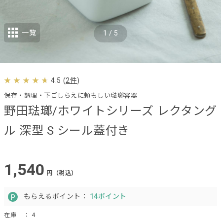
一覧
1
/
5
4.5
(
2件
)
保存・調理・下ごしらえに頼もしい琺瑯容器
野田琺瑯/ホワイトシリーズ レクタング
ル 深型 S シール蓋付き
1,540
円（税込）
もらえるポイント：
14ポイント
在庫
： 4