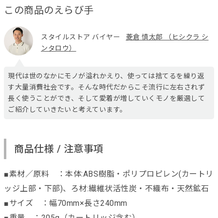
この商品のえらび手
スタイルストア バイヤー
菱倉 慎太郎 （ヒシクラ シ
ンタロウ）
現代は世のなかにモノが溢れかえり、使っては捨てるを繰り返
す大量消費社会です。そんな時代だからこそ流行に左右されず
長く使うことができ、そして愛着が増していくモノを厳選して
ご紹介していきたいと考えています。
商品仕様 / 注意事項
■素材／原料 ：本体:ABS樹脂・ポリプロピレン(カートリ
ッジ上部・下部)、ろ材:繊維状活性炭・不織布・天然鉱石
■サイズ ：幅70mm×長さ240mm
■重量 ：205g（カートリッジ含む）