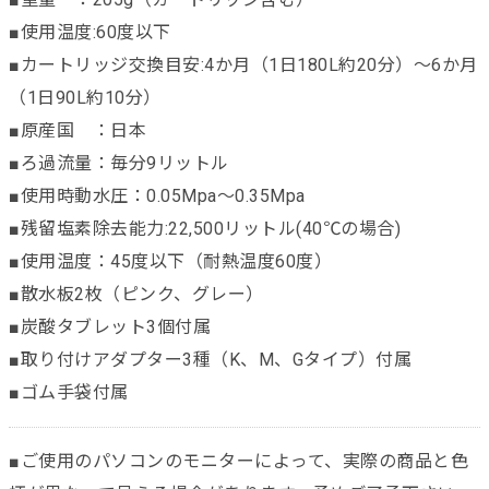
■使用温度:60度以下
■カートリッジ交換目安:4か月（1日180L約20分）～6か月
（1日90L約10分）
■原産国 ：日本
■ろ過流量：毎分9リットル
■使用時動水圧：0.05Mpa～0.35Mpa
■残留塩素除去能力:22,500リットル(40℃の場合)
■使用温度：45度以下（耐熱温度60度）
■散水板2枚（ピンク、グレー）
■炭酸タブレット3個付属
■取り付けアダプター3種（K、M、Gタイプ）付属
■ゴム手袋付属
■ご使用のパソコンのモニターによって、実際の商品と色