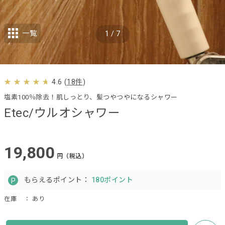
一覧
1
/
7
4.6
(
18件
)
塩素100％除去！肌しっとり、髪つやつやになるシャワー
Etec/ウルオシャワー
19,800
円（税込）
もらえるポイント：
180ポイント
在庫
： あり