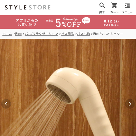
探す
カート
メニュー
ホーム
Etec
バス/リラクゼーション
バス用品
バス小物
Etec/ウルオシャワー