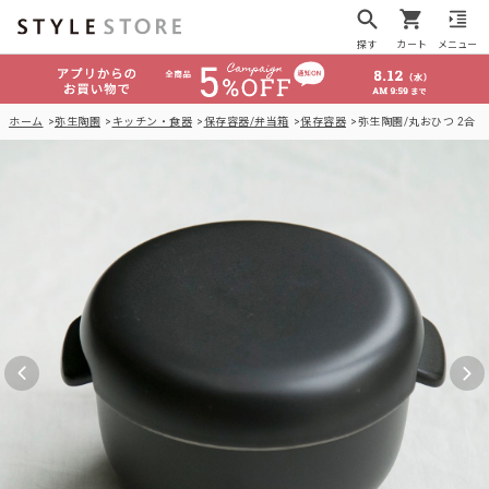
探す
カート
メニュー
ホーム
弥生陶園
キッチン・食器
保存容器/弁当箱
保存容器
弥生陶園/丸おひつ 2合