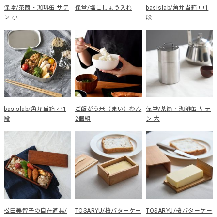
保堂/茶筒・珈琲缶 サテ
保堂/塩こしょう入れ
basislab/角弁当箱 中1
ン 小
段
basislab/角弁当箱 小1
ご飯がう米（まい）わん
保堂/茶筒・珈琲缶 サテ
段
2個組
ン 大
松田美智子の自在道具/
TOSARYU/桜バターケー
TOSARYU/桜バターケー