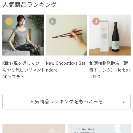
人気商品ランキング
1
2
3
Kilka/風を通してひ
New Chopsticks Sta
和漢植物発酵液（酵
んやり涼しいリネン1
ndard
素ドリンク） Herbs t
00％ブラト
o FLO
人気商品ランキングをもっとみる