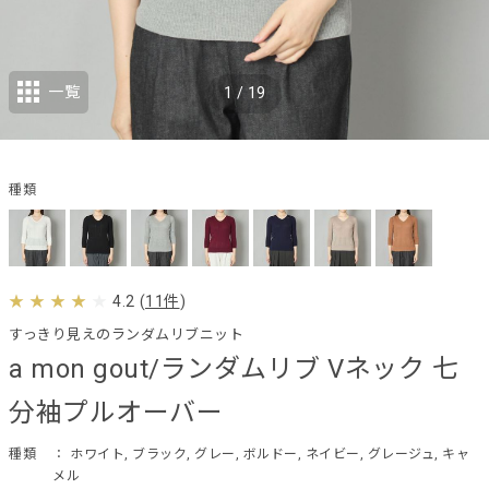
一覧
1
/
19
種類
4.2
(
11件
)
すっきり見えのランダムリブニット
a mon gout/ランダムリブ Vネック 七
分袖プルオーバー
種類
： ホワイト, ブラック, グレー, ボルドー, ネイビー, グレージュ, キャ
メル