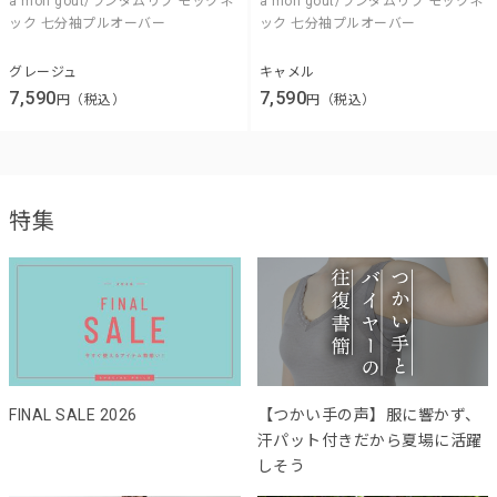
a mon gout/ランダムリブ モックネ
a mon gout/ランダムリブ モックネ
ック 七分袖プルオーバー
ック 七分袖プルオーバー
グレージュ
キャメル
7,590
7,590
円（税込）
円（税込）
特集
FINAL SALE 2026
【つかい手の声】服に響かず、
汗パット付きだから夏場に活躍
しそう