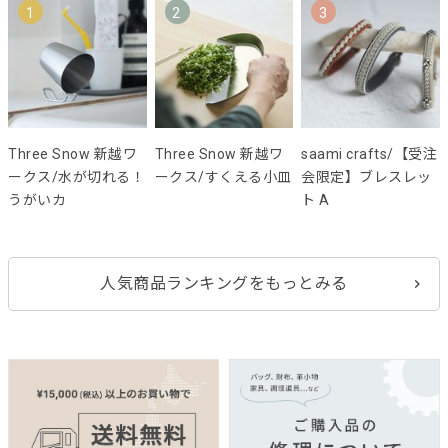
1
2
3
Three Snow 新越ワ
Three Snow 新越ワ
saami crafts/【受注
ークス/水が切れる！
ークス/すくえる小皿
会限定】ブレスレッ
うがいカ
ト A
人気商品ランキングをもっとみる