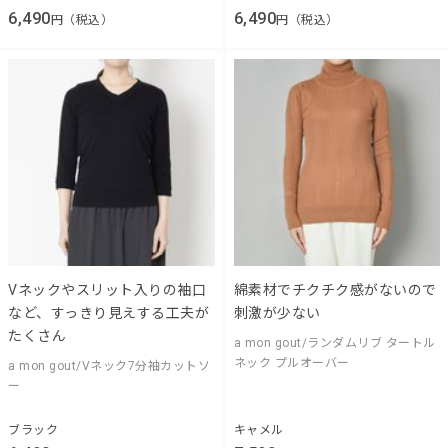
6,490
6,490
円（税込）
円（税込）
Vネックやスリット入りの袖口
綿素材でチクチク感がないので
など、すっきり見えする工夫が
刺激が少ない
たくさん
a mon gout/ランダムリブ タートル
ネック プルオーバー
a mon gout/Vネック7分袖カットソ
ー
ブラック
キャメル