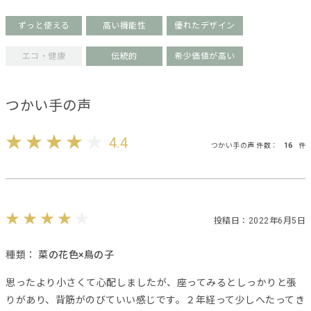
ずっと使える
高い機能性
優れたデザイン
エコ・健康
伝統的
希少価値が高い
つかい手の声
4.4
つかい手の声 件数：
16
件
投稿日：2022年6月5日
種類：
菜の花色×鳥の子
思ったより小さくて心配しましたが、座ってみるとしっかりと張
りがあり、背筋がのびていい感じです。２年経って少しへたってき