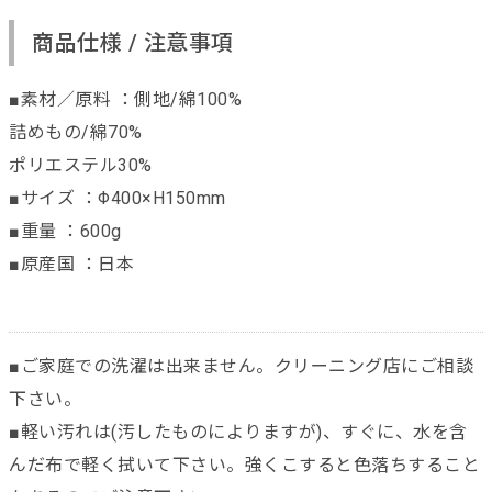
商品仕様 / 注意事項
■素材／原料 ：側地/綿100%
詰めもの/綿70%
ポリエステル30%
■サイズ ：Φ400×H150mm
■重量 ：600g
■原産国 ：日本
■ご家庭での洗濯は出来ません。クリーニング店にご相談
下さい。
■軽い汚れは(汚したものによりますが)、すぐに、水を含
んだ布で軽く拭いて下さい。強くこすると色落ちすること