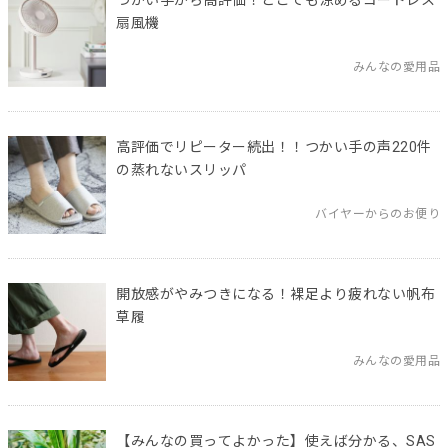
扇風機
みんなの愛用品
高評価でリピーター続出！！つかい手の声220件
の蒸れないスリッパ
バイヤーからのお便り
開放感がやみつきになる！裸足より疲れない帆布
草履
みんなの愛用品
【みんなの買ってよかった】使えば分かる、SAS