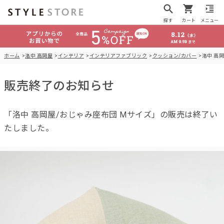
探す
カート
メニュー
ホーム
洛中 高岡屋
インテリア
インテリアファブリック
クッション/カバー
洛中 高
販売終了のお知らせ
「洛中 高岡屋/おじゃみ座布団 Mサイズ」の販売は終了い
たしました。