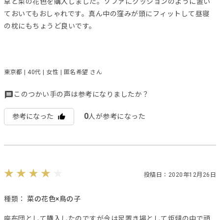
草と菜の花色を購入しました。ソファにクッションのように置い
ておいてもおしゃれです。真ん中の窪みが頭にフィットして昼寝
の枕にもちょうど良いです。
東京都 | 40代 | 女性 | 匿名希望 さん
このつかい手の声は参考になりましたか？
0
参考になった
人が参考になった
投稿日：2020年12月26日
種類：
菜の花色×鳥の子
座布団として購入したのですが今は足置き場として炬燵の中で頑