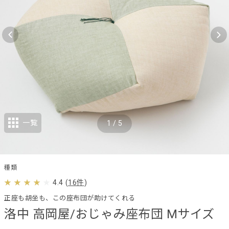
一覧
1
/
5
種類
4.4
(
16件
)
正座も胡坐も、この座布団が助けてくれる
洛中 高岡屋/おじゃみ座布団 Mサイズ