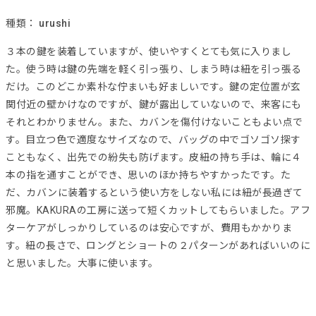
種類：
urushi
３本の鍵を装着していますが、使いやすくとても気に入りまし
た。使う時は鍵の先端を軽く引っ張り、しまう時は紐を引っ張る
だけ。このどこか素朴な佇まいも好ましいです。鍵の定位置が玄
関付近の壁かけなのですが、鍵が露出していないので、来客にも
それとわかりません。また、カバンを傷付けないこともよい点で
す。目立つ色で適度なサイズなので、バッグの中でゴソゴソ探す
こともなく、出先での紛失も防げます。皮紐の持ち手は、輪に４
本の指を通すことができ、思いのほか持ちやすかったです。た
だ、カバンに装着するという使い方をしない私には紐が長過ぎて
邪魔。KAKURAの工房に送って短くカットしてもらいました。アフ
ターケアがしっかりしているのは安心ですが、費用もかかりま
す。紐の長さで、ロングとショートの２パターンがあればいいのに
と思いました。大事に使います。