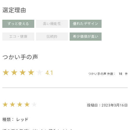
選定理由
ずっと使える
高い機能性
優れたデザイン
エコ・健康
伝統的
希少価値が高い
つかい手の声
4.1
つかい手の声 件数：
10
件
投稿日：2023年3月16日
種類：
レッド