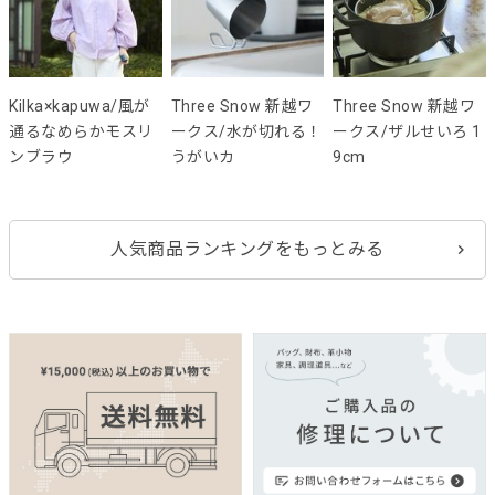
Kilka×kapuwa/風が
Three Snow 新越ワ
Three Snow 新越ワ
通るなめらかモスリ
ークス/水が切れる！
ークス/ザルせいろ 1
ンブラウ
うがいカ
9cm
人気商品ランキングをもっとみる