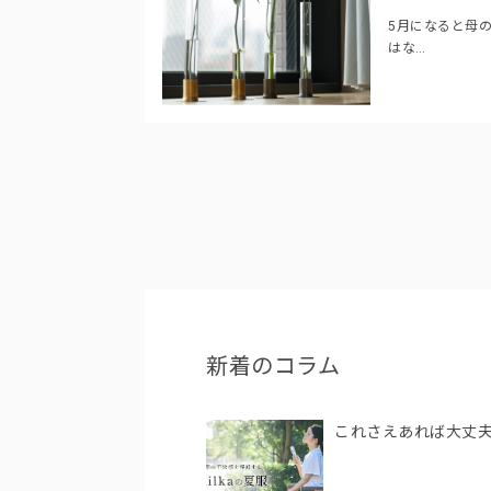
5月になると母
はな…
新着のコラム
これさえあれば大丈