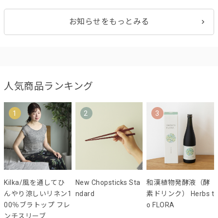
お知らせをもっとみる
人気商品ランキング
1
2
3
Kilka/風を通してひ
New Chopsticks Sta
和漢植物発酵液（酵
んやり涼しいリネン1
ndard
素ドリンク） Herbs t
00％ブラトップ フレ
o FLORA
ンチスリーブ