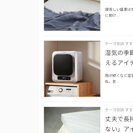
寝苦しい盛夏は
に助け…
テーマ別おすす
湿気の季
えるアイ
雨が続くなど湿
ね。衣…
テーマ別おすす
丈夫で長
ない」ア