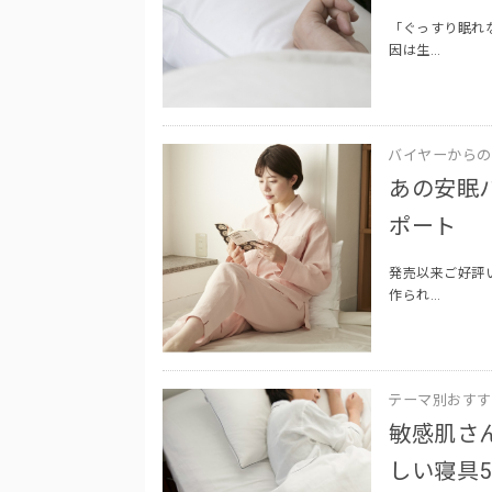
「ぐっすり眠れ
因は生…
バイヤーからの
あの安眠
ポート
発売以来ご好評
作られ…
テーマ別おすす
敏感肌さ
しい寝具