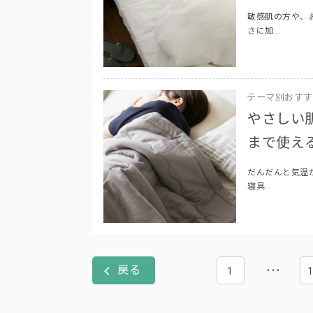
敏感肌の方や、
さに加…
テーマ別おすす
やさしい
まで使え
だんだんと気温
寝具…
1