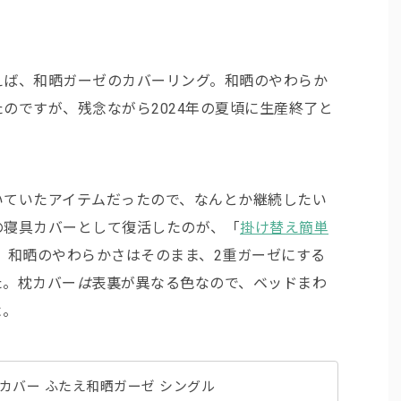
。
えば、和晒ガーゼのカバーリング。和晒のやわらか
のですが、残念ながら2024年の夏頃に生産終了と
いていたアイテムだったので、なんとか継続したい
の寝具カバーとして復活したのが、「
掛け替え簡単
。和晒のやわらかさはそのまま、2重ガーゼにする
た。枕カバー
は
表裏が異なる色なので、ベッドまわ
よ。
カバー ふたえ和晒ガーゼ シングル