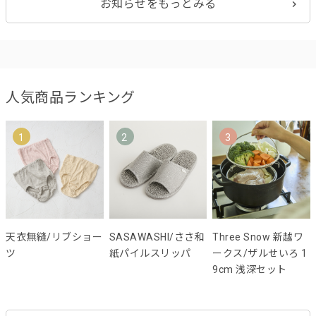
お知らせをもっとみる
人気商品ランキング
1
2
3
天衣無縫/リブショー
SASAWASHI/ささ和
Three Snow 新越ワ
ツ
紙パイルスリッパ
ークス/ザルせいろ 1
9cm 浅深セット