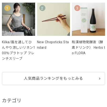
1
2
3
Kilka/風を通してひ
New Chopsticks Sta
和漢植物発酵液（酵
んやり涼しいリネン1
ndard
素ドリンク） Herbs t
00％ブラトップ フレ
o FLORA
ンチスリーブ
人気商品ランキングをもっとみる
カテゴリ