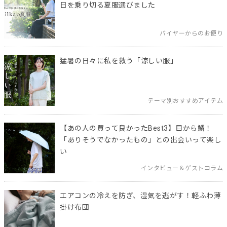
日を乗り切る夏服選びました
バイヤーからのお便り
猛暑の日々に私を救う「涼しい服」
テーマ別おすすめアイテム
【あの人の買って良かったBest3】目から鱗！
「ありそうでなかったもの」との出会いって楽し
い
インタビュー＆ゲストコラム
エアコンの冷えを防ぎ、湿気を逃がす！軽ふわ薄
掛け布団