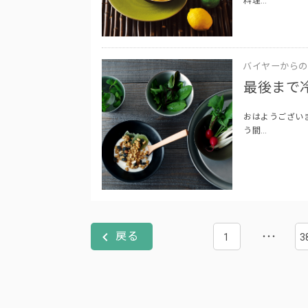
料理…
バイヤーからの
最後まで
おはようござい
う間…
1
3