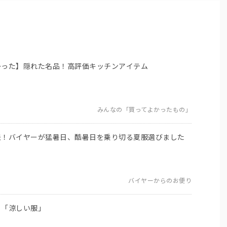
かった】隠れた名品！高評価キッチンアイテム
みんなの「買ってよかったもの」
夫！バイヤーが猛暑日、酷暑日を乗り切る夏服選びました
バイヤーからのお便り
う「涼しい服」