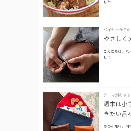
した…
バイヤーからの
やさしくメ
こんにちは、バ
して…
テーマ別おすす
週末は小
きたい品々
夏の小旅行、何