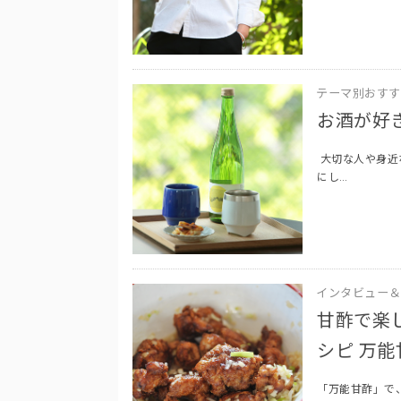
テーマ別おすす
お酒が好
大切な人や身近
にし…
インタビュー＆
甘酢で楽
シピ 万能甘
「万能甘酢」で、