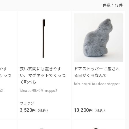
件数：
13件
やす
狭い玄関にも置きやす
ドアストッパーに癒され
くっつ
い、マグネットでくっつ
る日がくるなんて
く靴べら
fabrico/NEKO door stopper
o2
ideaco/靴べら noppo2
ブラウン
3,520
13,200
円（税込）
円（税込）