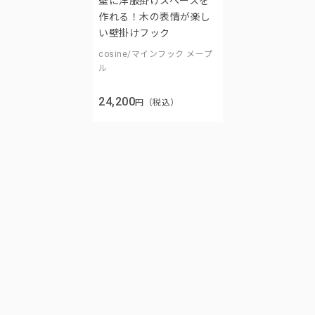
壁に洋服掛けスペースを
作れる！木の表情が楽し
い壁掛けフック
cosine/マインフック メープ
ル
24,200
円（税込）