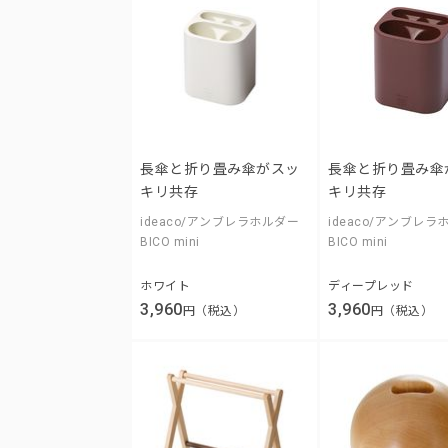
長傘と折り畳み傘がスッ
長傘と折り畳み傘
キリ共存
キリ共存
ideaco/アンブレラホルダー
ideaco/アンブレラ
BICO mini
BICO mini
ホワイト
ディープレッド
3,960
3,960
円（税込）
円（税込）