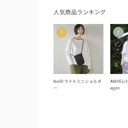
人気商品ランキング
1
2
NoiR/ライトミニショルダ
AMVEL/H
ー
agon