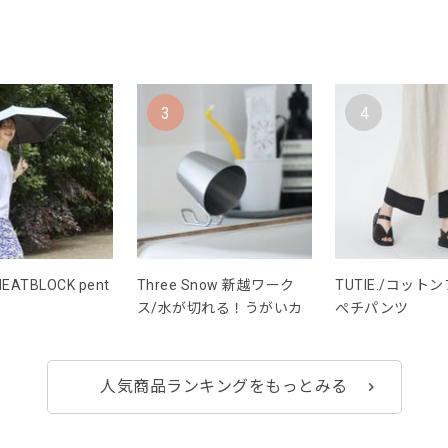
3
4
EATBLOCK pent
Three Snow 新越ワーク
TUTIE./コット
ス/水が切れる！うがいカ
ぺチパンツ
人気商品ランキングをもっとみる