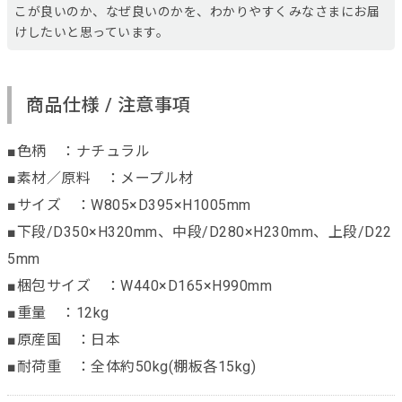
こが良いのか、なぜ良いのかを、わかりやすくみなさまにお届
けしたいと思っています。
商品仕様 / 注意事項
■色柄 ：ナチュラル
■素材／原料 ：メープル材
■サイズ ：W805×D395×H1005mm
■下段/D350×H320mm、中段/D280×H230mm、上段/D22
5mm
■梱包サイズ ：W440×D165×H990mm
■重量 ：12kg
■原産国 ：日本
■耐荷重 ：全体約50kg(棚板各15kg)