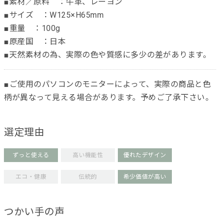
■素材／原料 ：牛革、レーヨン
■サイズ ：W125×H65mm
■重量 ：100g
■原産国 ：日本
■天然素材の為、実際の色や質感に多少の差があります。
■ご使用のパソコンのモニターによって、実際の商品と色
柄が異なって見える場合があります。予めご了承下さい。
選定理由
ずっと使える
高い機能性
優れたデザイン
エコ・健康
伝統的
希少価値が高い
つかい手の声