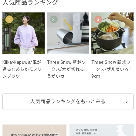
人気商品ランキング
1
2
3
Kilka×kapuwa/風が
Three Snow 新越ワ
Three Snow 新越ワ
通るなめらかモスリ
ークス/水が切れる！
ークス/ザルせいろ 1
ンブラウ
うがいカ
9cm
人気商品ランキングをもっとみる