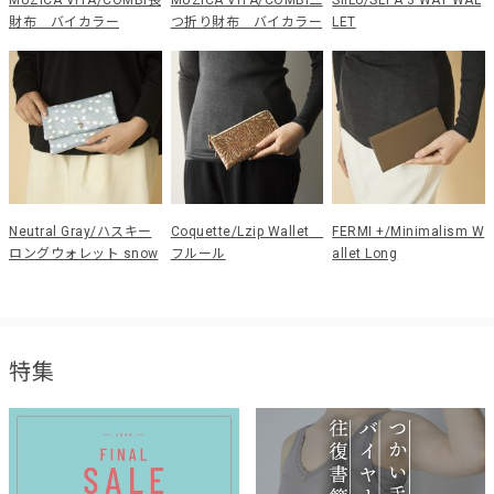
MUZICA VITA/COMBI長
MUZICA VITA/COMBI二
SiiLo/SEPA 3 WAY WAL
財布 バイカラー
つ折り財布 バイカラー
LET
Neutral Gray/ハスキー
Coquette/Lzip Wallet
FERMI +/Minimalism W
ロングウォレット snow
フルール
allet Long
特集