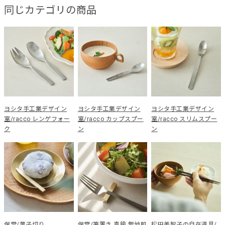
同じカテゴリの商品
ヨシタ手工業デザイン
ヨシタ手工業デザイン
ヨシタ手工業デザイン
室/racco レンゲフォー
室/racco カップスプー
室/racco スリムスプー
ク
ン
ン
保堂/菓子切り
保堂/箸置き 真鍮 無地肌
松田美智子の自在道具/