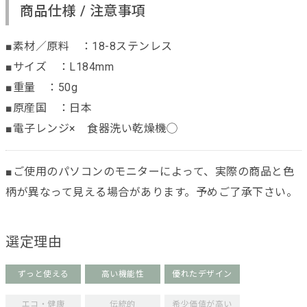
商品仕様 / 注意事項
■素材／原料 ：18-8ステンレス
■サイズ ：L184mm
■重量 ：50g
■原産国 ：日本
■電子レンジ× 食器洗い乾燥機◯
■ご使用のパソコンのモニターによって、実際の商品と色
柄が異なって見える場合があります。予めご了承下さい。
選定理由
ずっと使える
高い機能性
優れたデザイン
エコ・健康
伝統的
希少価値が高い