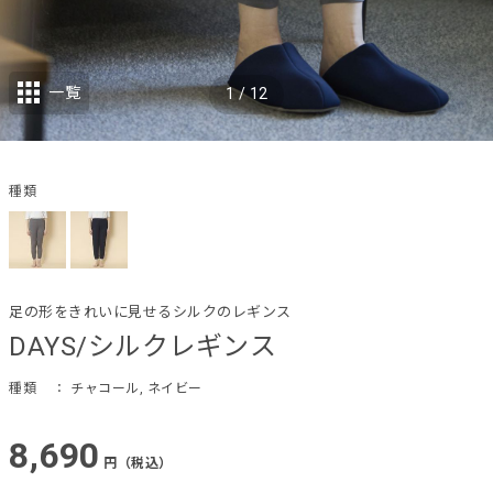
一覧
1
/
12
種類
足の形をきれいに見せるシルクのレギンス
DAYS/シルクレギンス
種類
： チャコール, ネイビー
8,690
円（税込）