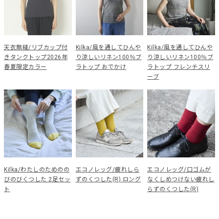
天衣無縫/リブカップ付
Kilka/風を通してひんや
Kilka/風を通してひんや
きタンクトップ2026年
り涼しいリネン100％ブ
り涼しいリネン100％ブ
春夏限定カラー
ラトップ おでかけ
ラトップ フレンチスリ
ーブ
Kilka/わたしのためのの
エコノレッグ/疲れしら
エコノレッグ/口ゴムが
びのびくつした 2足セッ
ずのくつした(R) ロング
なくしめつけない疲れし
ト
らずのくつした(R)