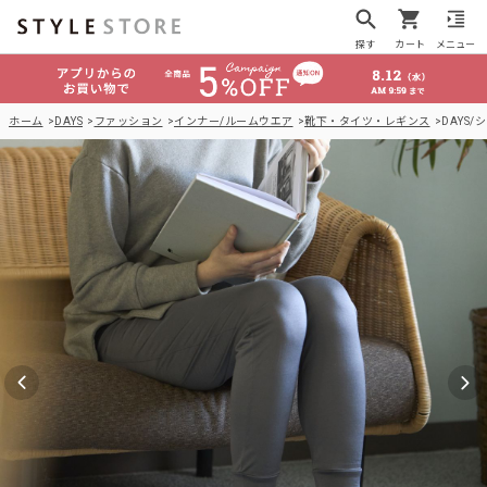
探す
カート
メニュー
ホーム
DAYS
ファッション
インナー/ルームウエア
靴下・タイツ・レギンス
DAYS