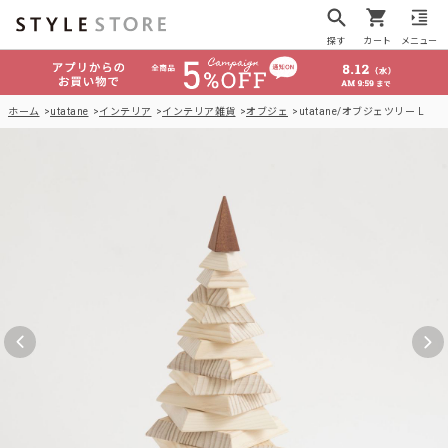
探す
カート
メニュー
ホーム
utatane
インテリア
インテリア雑貨
オブジェ
utatane/オブジェツリー L