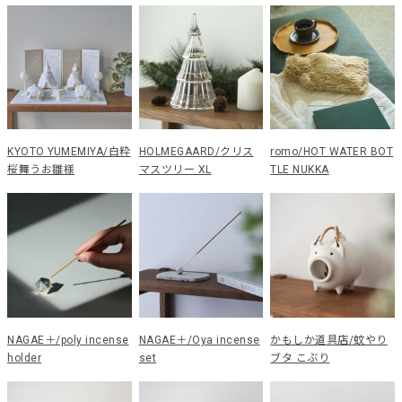
KYOTO YUMEMIYA/白粋
HOLMEGAARD/クリス
romo/HOT WATER BOT
桜舞うお雛様
マスツリー XL
TLE NUKKA
NAGAE＋/poly incense
NAGAE＋/Oya incense
かもしか道具店/蚊やり
holder
set
ブタ こぶり