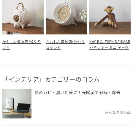
かもしか道具店/蚊やり
かもしか道具店/蚊やり
KAY BOJESEN DENMAR
ブタ
スタンド
K/モンキー ミニ チーク
「インテリア」カテゴリーのコラム
夏のカビ・臭い対策に！光除菌で分解・除去
みんなの愛用品