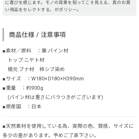
に喜びを感じます。モノの背景を知ってこそ見える、真のお買
い得品をセレクトする、がポリシー。
商品仕様 / 注意事項
■素材／原料 ：葉:パイン材
トップ:ニヤト材
根元:ブナ材 柿シブ染め
■サイズ ：W180×D180×H390mm
■重量 ：約900g
(パイン材は重さにバラつきがございます)
■原産国 ：日本
■天然素材を使用している為、実際の色、質感、サイズに
多少の差があります。予めご了承下さい。