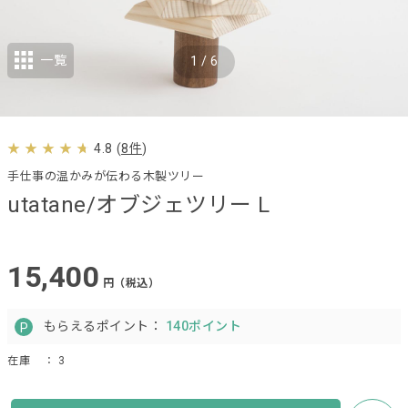
一覧
1
/
6
4.8
(
8件
)
手仕事の温かみが伝わる木製ツリー
utatane/オブジェツリー L
15,400
円（税込）
もらえるポイント：
140ポイント
在庫
： 3